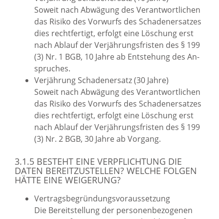
So­weit nach Ab­wä­gung des Ver­ant­wort­li­chen
das Ri­si­ko des Vor­wurfs des Scha­den­er­sat­zes
dies recht­fer­tigt, er­folgt eine Lö­schung erst
nach Ab­lauf der Ver­jäh­rungs­fris­ten des § 199
(3) Nr. 1 BGB, 10 Jahre ab Ent­ste­hung des An­
spru­ches.
Ver­jäh­rung Scha­den­er­satz (30 Jahre)
So­weit nach Ab­wä­gung des Ver­ant­wort­li­chen
das Ri­si­ko des Vor­wurfs des Scha­den­er­sat­zes
dies recht­fer­tigt, er­folgt eine Lö­schung erst
nach Ab­lauf der Ver­jäh­rungs­fris­ten des § 199
(3) Nr. 2 BGB, 30 Jahre ab Vor­gang.
3.1.5 BE­STEHT EINE VER­PFLICH­TUNG DIE
DATEN BE­REIT­ZU­STEL­LEN? WEL­CHE FOL­GEN
HÄTTE EINE WEI­GE­RUNG?
Ver­trags­be­grün­dungs­vor­aus­set­zung
Die Be­reit­stel­lung der per­so­nen­be­zo­ge­nen