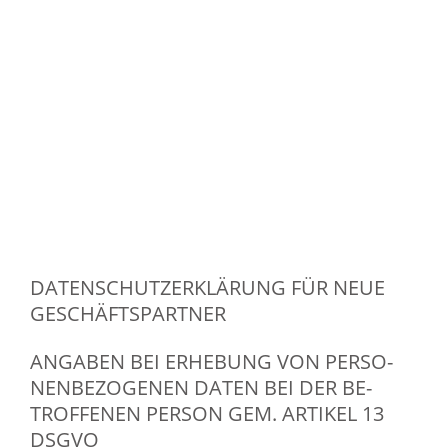
DA­TEN­SCHUTZ­ER­KLÄ­RUNG FÜR NEUE
GE­SCHÄFTS­PART­NER
AN­GA­BEN BEI ER­HE­BUNG VON PER­SO­
NEN­BE­ZO­GE­NEN DATEN BEI DER BE­
TROF­FE­NEN PER­SON GEM. AR­TI­KEL 13
DSGVO