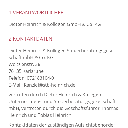
1 VER­ANT­WORT­LI­CHER
Die­ter Hein­rich & Kol­le­gen GmbH & Co. KG
2 KON­TAKT­DA­TEN
Die­ter Hein­rich & Kol­le­gen Steu­er­be­ra­tungs­ge­sell­
schaft mbH & Co. KG
Welt­zi­en­str. 36
76135 Karls­ru­he
Te­le­fon: 072183104-0
E-​Mail: Kanz­lei@stb-​heinrich.de
ver­tre­ten durch Die­ter Hein­rich & Kol­le­gen
Unternehmens-​ und Steu­er­be­ra­tungs­ge­sell­schaft
mbH, ver­tre­ten durch die Ge­schäfts­füh­rer Tho­mas
Hein­rich und To­bi­as Hein­rich
Kon­takt­da­ten der zu­stän­di­gen Auf­sichts­be­hör­de: