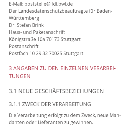
E-​Mail: post­stel­le@lfdi.bwl.de
Der Lan­des­da­ten­schutz­be­auf­trag­te für Baden-​
Württemberg
Dr. Ste­fan Brink
Haus- und Pa­ket­an­schrift
Kö­nig­stra­ße 10a 70173 Stutt­gart
Post­an­schrift
Post­fach 10 29 32 70025 Stutt­gart
3 AN­GA­BEN ZU DEN EIN­ZEL­NEN VER­AR­BEI­
TUN­GEN
3.1 NEUE GE­SCHÄFTS­BE­ZIE­HUN­GEN
3.1.1 ZWECK DER VER­AR­BEI­TUNG
Die Ver­ar­bei­tung er­folgt zu dem Zweck, neue Man­
dan­ten oder Lie­fe­ran­ten zu ge­win­nen.