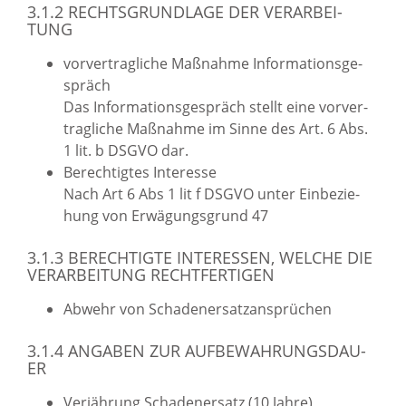
3.1.2 RECHTS­GRUND­LA­GE DER VER­AR­BEI­
TUNG
vor­ver­trag­li­che Maß­nah­me In­for­ma­ti­ons­ge­
spräch
Das In­for­ma­ti­ons­ge­spräch stellt eine vor­ver­
trag­li­che Maß­nah­me im Sinne des Art. 6 Abs.
1 lit. b DSGVO dar.
Be­rech­tig­tes In­ter­es­se
Nach Art 6 Abs 1 lit f DSGVO unter Ein­be­zie­
hung von Er­wä­gungs­grund 47
3.1.3 BE­RECH­TIG­TE IN­TER­ES­SEN, WEL­CHE DIE
VER­AR­BEI­TUNG RECHT­FER­TI­GEN
Ab­wehr von Scha­den­er­satz­an­sprü­chen
3.1.4 AN­GA­BEN ZUR AUF­BE­WAH­RUNGS­DAU­
ER
Ver­jäh­rung Scha­den­er­satz (10 Jahre)